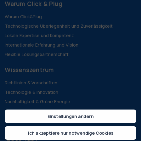
Warum Click & Plug
Warum Click&Plug
Technologische Überlegenheit und Zuverlässigkeit
Lokale Expertise und Kompetenz
Internationale Erfahrung und Vision
Flexible Lösungspartnerschaft
Wissenszentrum
Richtlinien & Vorschriften
Technologie & Innovation
Nachhaltigkeit & Grüne Energie
Alle Blogs
Einstellungen ändern
Fallstudien
Anleitungen und Dokumente
Ich akzeptiere nur notwendige Cookies
Häufige Fragen