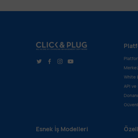
Plat
Platfo
Merkez
White 
API ve
Donanı
Güvenl
Esnek İş Modelleri
Özell