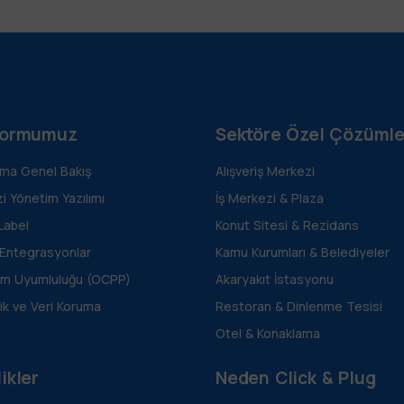
formumuz
Sektöre Özel Çözümle
rma Genel Bakış
Alışveriş Merkezi
i Yönetim Yazılımı
İş Merkezi & Plaza
Label
Konut Sitesi & Rezidans
 Entegrasyonlar
Kamu Kurumları & Belediyeler
m Uyumluluğu (OCPP)
Akaryakıt İstasyonu
ik ve Veri Koruma
Restoran & Dinlenme Tesisi
Otel & Konaklama
ikler
Neden Click & Plug