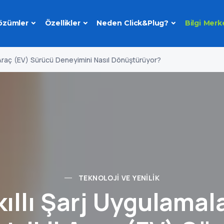
özümler
Özellikler
Neden Click&Plug?
Bilgi Merk
li Araç (EV) Sürücü Deneyimini Nasıl Dönüştürüyor?
TEKNOLOJI VE YENILIK
kıllı Şarj Uygulamala