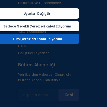
Politikalar ve Düzenlemeler
lik
Teknoloji ve Yenilik
Ayarları Değiştir
eti
Sürdürülebilirlik ve Yeşil Enerji
Tüm Bloglar
Sadece Gerekli Çerezleri Kabul Ediyorum
Vaka İncelemeleri
Kılavuzlar ve Dökümanlar
Tüm Çerezleri Kabul Ediyorum
S.S.S.
Geliştirici Kaynakları
Bülten Aboneliği
Yeniliklerden Haberdar Olmak İçin
Bültene Abone Olabilirsiniz.
E-posta Adresi