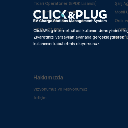
Ticari Operatörler (EPDK Lisanslı)
Şarj A
Paylaşımlı Alan Yönetimi
Mobil 
Bireysel Cihaz Satış Yönetimi
Gelir 
Hibrit Çözümler
Dinami
Click&Plug internet sitesi kullanım deneyiminizi kiş
Ziyaretinizi varsayılan ayarlarla gerçekleştirerek “C
EPDK 
kullanımını kabul etmiş oluyorsunuz.
Hakkımızda
Vizyonumuz ve Misyonumuz
İletişim