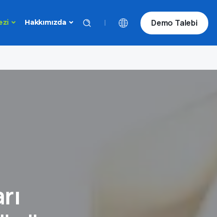
Demo Talebi
|
ezi
Hakkımızda
rı