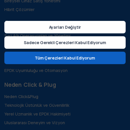
Bireysel Cihaz Satış Yönetimi
Hibrit Çözümler
Özellikler
Ayarları Değiştir
Şarj Ağı Operasyonları ve Yönetimi
Sadece Gerekli Çerezleri Kabul Ediyorum
Mobil Uygulama ve Sürücü Yönetimi
Gelir ve Faturalama Yönetimi
Tüm Çerezleri Kabul Ediyorum
Dinamik Yük Yönetimi (DYM)
EPDK Uyumluluğu ve Otomasyon
Neden Click & Plug
Neden Click&Plug
Teknolojik Üstünlük ve Güvenilirlik
Yerel Uzmanlık ve EPDK Hakimiyeti
Uluslararası Deneyim ve Vizyon