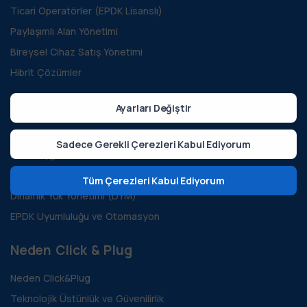
Ticari Operatörler (EPDK Lisanslı)
Paylaşımlı Alan Yönetimi
Bireysel Cihaz Satış Yönetimi
Hibrit Çözümler
Özellikler
Ayarları Değiştir
Şarj Ağı Operasyonları ve Yönetimi
Sadece Gerekli Çerezleri Kabul Ediyorum
Mobil Uygulama ve Sürücü Yönetimi
Gelir ve Faturalama Yönetimi
Tüm Çerezleri Kabul Ediyorum
Dinamik Yük Yönetimi (DYM)
EPDK Uyumluluğu ve Otomasyon
Neden Click & Plug
Neden Click&Plug
Teknolojik Üstünlük ve Güvenilirlik