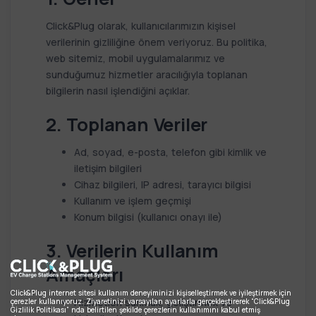
Click&Plug olarak, kullanıcılarımızın kişisel
verilerinin gizliliğine önem veriyoruz. Bu politika,
web sitemiz, mobil uygulamalarımız ve
sunduğumuz hizmetler aracılığıyla toplanan
bilgilerin nasıl işlendiğini açıklar.
2. Toplanan Veriler
Ad, soyad, e-posta, telefon gibi kimlik ve
iletişim bilgileri
Cihaz bilgileri, IP adresi, tarayıcı bilgisi
Kullanım ve işlem geçmişi
Konum bilgisi (kullanıcı onayı ile)
3. Verilerin Kullanım
Amaçları
Click&Plug internet sitesi kullanım deneyiminizi kişiselleştirmek ve iyileştirmek için
Hizmetleri sunmak, geliştirmek ve
çerezler kullanıyoruz. Ziyaretinizi varsayılan ayarlarla gerçekleştirerek “Click&Plug
Gizlilik Politikası” nda belirtilen şekilde çerezlerin kullanımını kabul etmiş