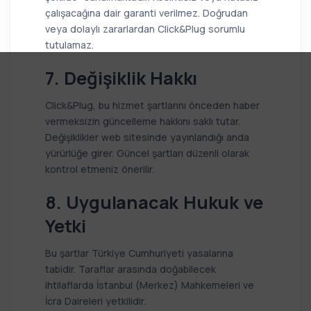
çalışacağına dair garanti verilmez. Doğrudan
veya dolaylı zararlardan Click&Plug sorumlu
tutulamaz.
7. Değişiklik Hakkı
Click&Plug, bu hizmet şartlarını önceden haber
vermeksizin güncelleme hakkını saklı tutar.
Değişiklikler web sitesinde yayınlandığı anda
yürürlüğe girer. Güncel şartları düzenli olarak
kontrol etmeniz önerilir.
8. Uygulanacak Hukuk ve
Yetki
Bu şartlar Türkiye Cumhuriyeti yasalarına
tabidir. Taraflar arasında doğabilecek
ihtilaflarda İstanbul (Merkez) Mahkemeleri ve
İcra Daireleri yetkilidir.