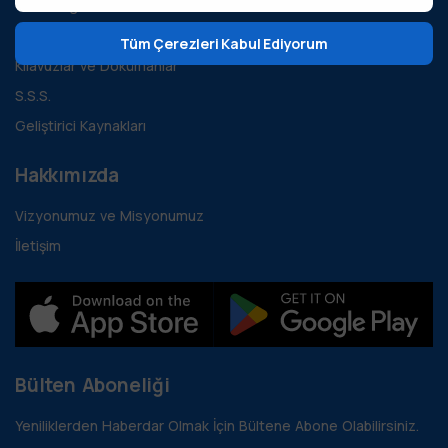
Tüm Bloglar
Vaka İncelemeleri
Tüm Çerezleri Kabul Ediyorum
Kılavuzlar ve Dökümanlar
S.S.S.
Geliştirici Kaynakları
Hakkımızda
Vizyonumuz ve Misyonumuz
İletişim
Bülten Aboneliği
Yeniliklerden Haberdar Olmak İçin Bültene Abone Olabilirsiniz.