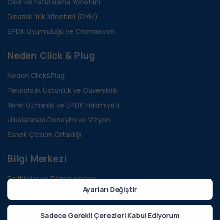
Gelir ve Faturalama Yönetimi
Dinamik Yük Yönetimi (DYM)
EPDK Uyumluluğu ve Otomasyon
Neden Click & Plug
Neden Click&Plug
Teknolojik Üstünlük ve Güvenilirlik
Yerel Uzmanlık ve EPDK Hakimiyeti
Uluslararası Deneyim ve Vizyon
Esnek Çözüm Ortaklığı
Bilgi Merkezi
Politikalar ve Düzenlemeler
Ayarları Değiştir
Teknoloji ve Yenilik
Sürdürülebilirlik ve Yeşil Enerji
Sadece Gerekli Çerezleri Kabul Ediyorum