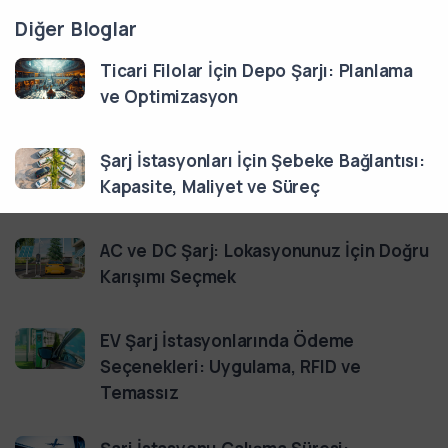
Diğer Bloglar
Ticari Filolar İçin Depo Şarjı: Planlama
ve Optimizasyon
Şarj İstasyonları İçin Şebeke Bağlantısı:
Kapasite, Maliyet ve Süreç
AC ve DC Şarj: Lokasyonunuz İçin Doğru
Karışımı Seçmek
EV Şarj İstasyonlarında Ödeme
Seçenekleri: Uygulama, RFID ve
Temassız