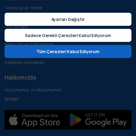
Teknoloji ve Yenilik
Sürdürülebilirlik ve Yeşil Enerji
Ayarları Değiştir
Tüm Bloglar
Vaka İncelemeleri
Sadece Gerekli Çerezleri Kabul Ediyorum
Kılavuzlar ve Dökümanlar
Tüm Çerezleri Kabul Ediyorum
S.S.S.
Geliştirici Kaynakları
Hakkımızda
Vizyonumuz ve Misyonumuz
İletişim