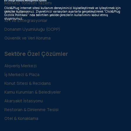
Merkezi Yönetim Yazılımı
Click&Plug internet sitesi kullanım deneyiminizi kişiselleştirmek ve iyileştirmek için
White Label
çerezler kullanıyoruz. Ziyaretinizi varsayılan ayarlarla gerçekleştirerek “Click&Plug
Gizlilik Politikası” nda belirtilen şekilde çerezlerin kullanımını kabul etmiş
oluyorsunuz.
API ve Entegrasyonlar
Donanım Uyumluluğu (OCPP)
Güvenlik ve Veri Koruma
Sektöre Özel Çözümler
Alışveriş Merkezi
İş Merkezi & Plaza
Konut Sitesi & Rezidans
Kamu Kurumları & Belediyeler
Akaryakıt İstasyonu
Restoran & Dinlenme Tesisi
Otel & Konaklama