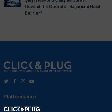
Şarj İstasyonu Çalışma Süresi:
Güvenilirlik Operatör Başarısını Nasıl
Belirler?
Platformumuz
Platforma Genel Bakış