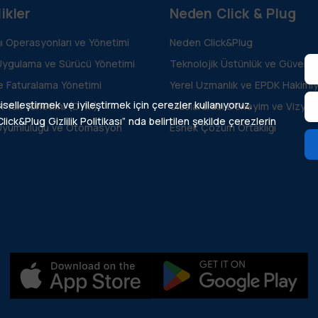
ikler
Neden Click & Plug
ğı Operasyonları ve Yönetimi
Neden Click&Plug
Uygulama ve Sürücü Yönetimi
Teknolojik Üstünlük ve Güvenilir
ve Faturalama Yönetimi
Yerel Uzmanlık ve EPDK Hakimiy
iselleştirmek ve iyileştirmek için çerezler kullanıyoruz.
k Yük Yönetimi (DYM)
Uluslararası Deneyim ve Vizyon
lick&Plug Gizlilik Politikası” nda belirtilen şekilde çerezlerin
Uyumluluğu ve Otomasyon
Esnek Çözüm Ortaklığı