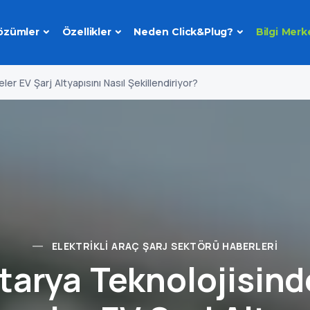
özümler
Özellikler
Neden Click&Plug?
Bilgi Merk
er EV Şarj Altyapısını Nasıl Şekillendiriyor?
ELEKTRIKLI ARAÇ ŞARJ SEKTÖRÜ HABERLERI
tarya Teknolojisind