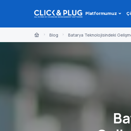
Platformumuz
Ç
Blog
Batarya Teknolojisindeki Gelişmel
Ba