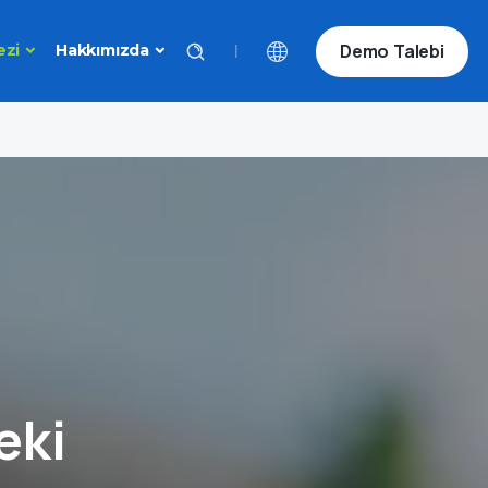
Demo Talebi
|
ezi
Hakkımızda
eki