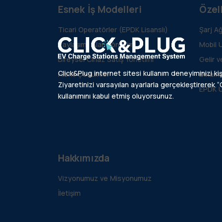
Esnek İş Modelleri
Özell
Ticari Operatörler (EPDK Lisanslı)
Şarj A
Paylaşımlı Alan Yönetimi
Mobil 
Bireysel Cihaz Satış Yönetimi
Gelir 
Click&Plug internet sitesi kullanım deneyiminizi kiş
Hibrit Çözümler
Dinami
Ziyaretinizi varsayılan ayarlarla gerçekleştirerek “C
EPDK 
kullanımını kabul etmiş oluyorsunuz.
Hakkımızda
Vizyonumuz ve Misyonumuz
İletişim