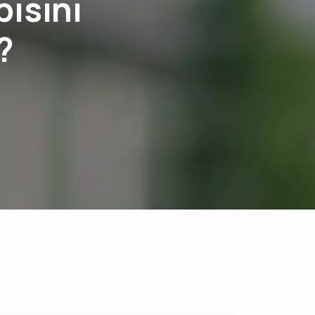
pısını
?