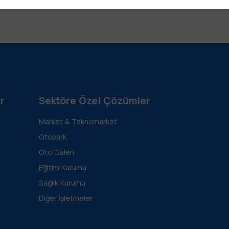
r
Sektöre Özel Çözümler
Market & Teknomarket
Otopark
Oto Galeri
Eğitim Kurumu
Sağlık Kurumu
Diğer İşletmeler