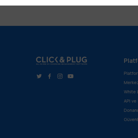
Plat
Platfo
Merkez
White 
API ve
Donanı
Güvenl