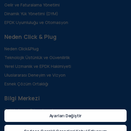
Gelir ve Faturalama Yönetimi
Dinamik Yük Yönetimi (DYM)
EPDK Uyumluluğu ve Otomasyon
Neden Click & Plug
Neden Click&Plug
Teknolojik Üstünlük ve Güvenilirlik
Yerel Uzmanlık ve EPDK Hakimiyeti
Uluslararası Deneyim ve Vizyon
Esnek Çözüm Ortaklığı
Bilgi Merkezi
Politikalar ve Düzenlemeler
Ayarları Değiştir
Teknoloji ve Yenilik
Sürdürülebilirlik ve Yeşil Enerji