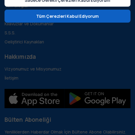
Sadece Gerekli Çerezleri Kabul Ediyorum
Tüm Bloglar
Vaka İncelemeleri
Tüm Çerezleri Kabul Ediyorum
Kılavuzlar ve Dökümanlar
S.S.S.
Geliştirici Kaynakları
Hakkımızda
Vizyonumuz ve Misyonumuz
İletişim
Bülten Aboneliği
Yeniliklerden Haberdar Olmak İçin Bültene Abone Olabilirsiniz.