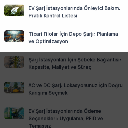
EV Şarj İstasyonlarında Önleyici Bakım:
Pratik Kontrol Listesi
Ticari Filolar İçin Depo Şarjı: Planlama
ve Optimizasyon
Şarj İstasyonları İçin Şebeke Bağlantısı:
Kapasite, Maliyet ve Süreç
AC ve DC Şarj: Lokasyonunuz İçin Doğru
Karışımı Seçmek
EV Şarj İstasyonlarında Ödeme
Seçenekleri: Uygulama, RFID ve
Temassız