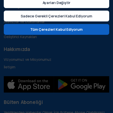
Ayarları Değiştir
Tüm Bloglar
Vaka İncelemeleri
Sadece Gerekli Çerezleri Kabul Ediyorum
Kılavuzlar ve Dökümanlar
S.S.S.
Tüm Çerezleri Kabul Ediyorum
Geliştirici Kaynakları
Hakkımızda
Vizyonumuz ve Misyonumuz
İletişim
Bülten Aboneliği
Yeniliklerden Haberdar Olmak İçin Bültene Abone Olabilirsiniz.