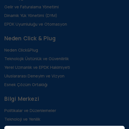
Gelir ve Faturalama Yönetimi
Dinamik Yük Yönetimi (DYM)
EPDK Uyumluluğu ve Otomasyon
Neden Click & Plug
Neden Click&Plug
Teknolojik Üstünlük ve Güvenilirlik
Yerel Uzmanlık ve EPDK Hakimiyeti
Uluslararası Deneyim ve Vizyon
Esnek Çözüm Ortaklığı
Bilgi Merkezi
Politikalar ve Düzenlemeler
Teknoloji ve Yenilik
Sürdürülebilirlik ve Yeşil Enerji