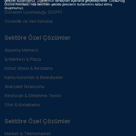
çerezler kullanıyoruz. Ziyaretinizi varsayılan ayarlarla gerçekleştirerek “Click&Plug
API ve Entegrasyonlar
Gizlilik Politikası” nda belirtilen şekilde çerezlerin kullanımını kabul etmiş
oluyorsunuz.
Donanım Uyumluluğu (OCPP)
Güvenlik ve Veri Koruma
Sektöre Özel Çözümler
Alışveriş Merkezi
İş Merkezi & Plaza
Konut Sitesi & Rezidans
Kamu Kurumları & Belediyeler
Akaryakıt İstasyonu
Restoran & Dinlenme Tesisi
Otel & Konaklama
Sektöre Özel Çözümler
Market & Teknomarket