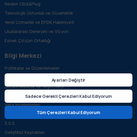
Neden Click&Plug
Teknolojik Üstünlük ve Güvenilirlik
Yerel Uzmanlık ve EPDK Hakimiyeti
Uluslararası Deneyim ve Vizyon
Esnek Çözüm Ortaklığı
Bilgi Merkezi
Politikalar ve Düzenlemeler
Teknoloji ve Yenilik
Ayarları Değiştir
Sürdürülebilirlik ve Yeşil Enerji
Tüm Bloglar
Sadece Gerekli Çerezleri Kabul Ediyorum
Vaka İncelemeleri
Tüm Çerezleri Kabul Ediyorum
Kılavuzlar ve Dökümanlar
S.S.S.
Geliştirici Kaynakları