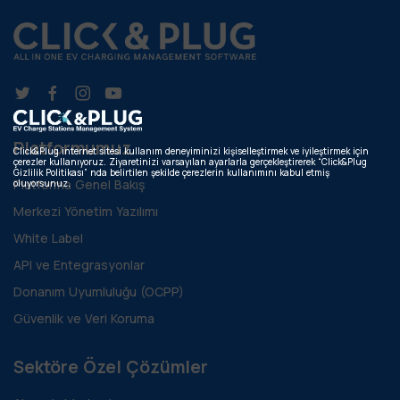
Platformumuz
Click&Plug internet sitesi kullanım deneyiminizi kişiselleştirmek ve iyileştirmek için
çerezler kullanıyoruz. Ziyaretinizi varsayılan ayarlarla gerçekleştirerek “Click&Plug
Gizlilik Politikası” nda belirtilen şekilde çerezlerin kullanımını kabul etmiş
Platforma Genel Bakış
oluyorsunuz.
Merkezi Yönetim Yazılımı
White Label
API ve Entegrasyonlar
Donanım Uyumluluğu (OCPP)
Güvenlik ve Veri Koruma
Sektöre Özel Çözümler