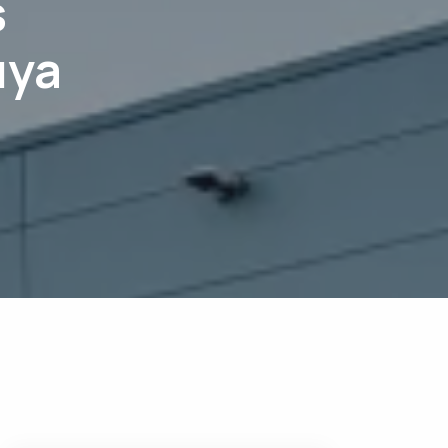
ş
ıya