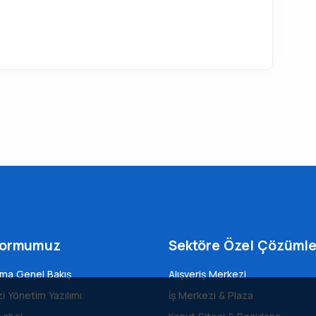
formumuz
Sektöre Özel Çözümle
rma Genel Bakış
Alışveriş Merkezi
i Yönetim Yazılımı
İş Merkezi & Plaza