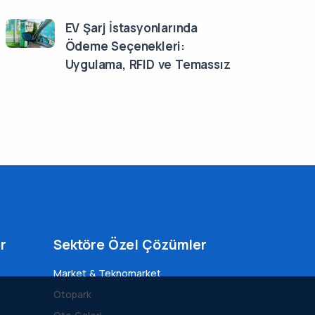
EV Şarj İstasyonlarında
Ödeme Seçenekleri:
Uygulama, RFID ve Temassız
r
Sektöre Özel Çözümler
Market & Teknomarket
Otopark