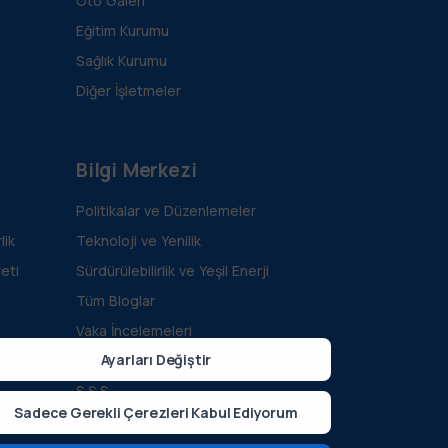
Oto Galeri
Eğitim Kurumu
Sağlık Kurumu
Diğer İşletmeler
Bilgi Merkezi
Politikalar ve Düzenlemeler
lik
Teknoloji ve Yenilik
eti
Sürdürülebilirlik ve Yeşil Enerji
Tüm Bloglar
Vaka İncelemeleri
Ayarları Değiştir
Kılavuzlar ve Dökümanlar
S.S.S.
Sadece Gerekli Çerezleri Kabul Ediyorum
Geliştirici Kaynakları