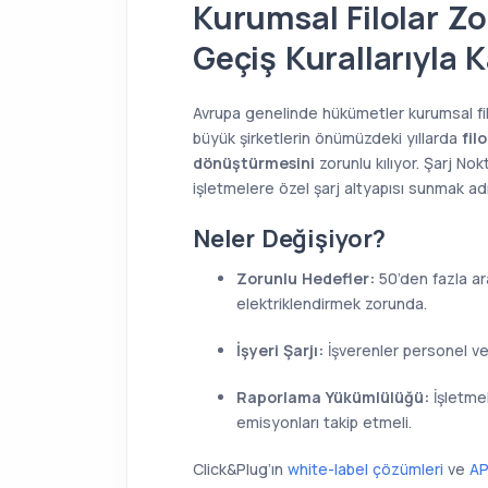
Kurumsal Filolar Zo
Geçiş Kurallarıyla K
Avrupa genelinde hükümetler kurumsal filol
büyük şirketlerin önümüzdeki yıllarda
fil
dönüştürmesini
zorunlu kılıyor. Şarj Nok
işletmelere özel şarj altyapısı sunmak adı
Neler Değişiyor?
Zorunlu Hedefler:
50’den fazla arac
elektriklendirmek zorunda.
İşyeri Şarjı:
İşverenler personel ve 
Raporlama Yükümlülüğü:
İşletmel
emisyonları takip etmeli.
Click&Plug’ın
white-label çözümleri
ve
AP