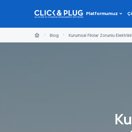
Platformumuz
Ç
Blog
Kurumsal Filolar Zorunlu Elektrikl
Ku