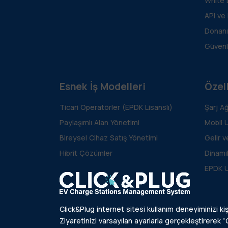
White 
API ve
Donanı
Güvenl
Esnek İş Modelleri
Özell
Ticari Operatörler (EPDK Lisanslı)
Şarj A
Paylaşımlı Alan Yönetimi
Mobil 
Bireysel Cihaz Satış Yönetimi
Gelir 
Hibrit Çözümler
Dinami
EPDK 
Click&Plug internet sitesi kullanım deneyiminizi kiş
Ziyaretinizi varsayılan ayarlarla gerçekleştirerek “C