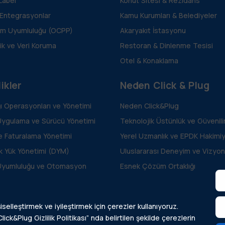
Label
Konut Sitesi & Rezidans
 Entegrasyonlar
Kamu Kurumları & Belediyeler
m Uyumluluğu (OCPP)
Akaryakıt İstasyonu
ik ve Veri Koruma
Restoran & Dinlenme Tesisi
Otel & Konaklama
ikler
Neden Click & Plug
ğı Operasyonları ve Yönetimi
Neden Click&Plug
Uygulama ve Sürücü Yönetimi
Teknolojik Üstünlük ve Güvenilir
ve Faturalama Yönetimi
Yerel Uzmanlık ve EPDK Hakimiy
k Yük Yönetimi (DYM)
Uluslararası Deneyim ve Vizyon
Uyumluluğu ve Otomasyon
Esnek Çözüm Ortaklığı
iselleştirmek ve iyileştirmek için çerezler kullanıyoruz.
lick&Plug Gizlilik Politikası” nda belirtilen şekilde çerezlerin