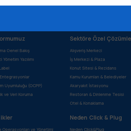
formumuz
Sektöre Özel Çözümle
rma Genel Bakış
Alışveriş Merkezi
i Yönetim Yazılımı
İş Merkezi & Plaza
Label
Konut Sitesi & Rezidans
 Entegrasyonlar
Kamu Kurumları & Belediyeler
m Uyumluluğu (OCPP)
Akaryakıt İstasyonu
ik ve Veri Koruma
Restoran & Dinlenme Tesisi
Otel & Konaklama
ikler
Neden Click & Plug
ğı Operasyonları ve Yönetimi
Neden Click&Plug