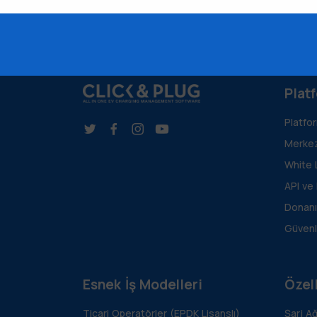
Plat
Platfo
Merkez
White 
API ve
Donanı
Güvenl
Esnek İş Modelleri
Özell
Ticari Operatörler (EPDK Lisanslı)
Şarj A