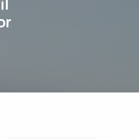
il
or