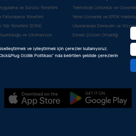
Uygulama ve Sürücü Yönetimi
Teknolojik Üstünlük ve Güvenilir
ve Faturalama Yönetimi
Yerel Uzmanlık ve EPDK Hakimiy
k Yük Yönetimi (DYM)
Uluslararası Deneyim ve Vizyon
Uyumluluğu ve Otomasyon
Esnek Çözüm Ortaklığı
iselleştirmek ve iyileştirmek için çerezler kullanıyoruz.
lick&Plug Gizlilik Politikası” nda belirtilen şekilde çerezlerin