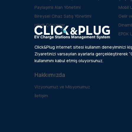
Paylaşımlı Alan Yönetimi
Mobil 
Bireysel Cihaz Satış Yönetimi
Gelir 
Hibrit Çözümler
Dinami
EPDK 
Click&Plug internet sitesi kullanım deneyiminizi kiş
Ziyaretinizi varsayılan ayarlarla gerçekleştirerek “C
kullanımını kabul etmiş oluyorsunuz.
Hakkımızda
Vizyonumuz ve Misyonumuz
İletişim