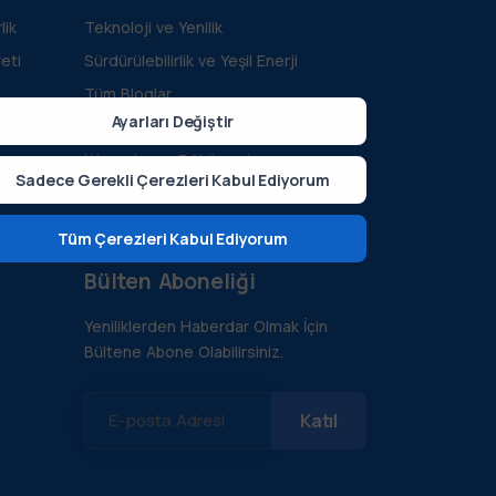
lik
Teknoloji ve Yenilik
eti
Sürdürülebilirlik ve Yeşil Enerji
Tüm Bloglar
Ayarları Değiştir
Vaka İncelemeleri
Kılavuzlar ve Dökümanlar
Sadece Gerekli Çerezleri Kabul Ediyorum
S.S.S.
Geliştirici Kaynakları
Tüm Çerezleri Kabul Ediyorum
Bülten Aboneliği
Yeniliklerden Haberdar Olmak İçin
Bültene Abone Olabilirsiniz.
E-posta Adresi