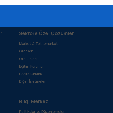
r
Sektöre Özel Çözümler
Market & Teknomarket
Otopark
Oto Galeri
Eğitim Kurumu
Sağlık Kurumu
Diğer İşletmeler
Bilgi Merkezi
Politikalar ve Düzenlemeler