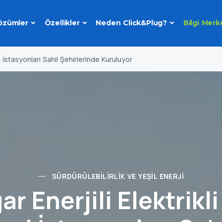
özümler
Özellikler
Neden Click&Plug?
Bilgi Merk
rj İstasyonları Sahil Şehirlerinde Kuruluyor
SÜRDÜRÜLEBILIRLIK VE YEŞIL ENERJI
r Enerjili Elektrikl