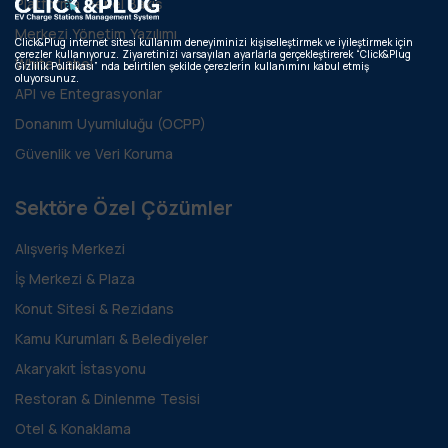
Platforma Genel Bakış
Merkezi Yönetim Yazılımı
Click&Plug internet sitesi kullanım deneyiminizi kişiselleştirmek ve iyileştirmek için
çerezler kullanıyoruz. Ziyaretinizi varsayılan ayarlarla gerçekleştirerek “Click&Plug
White Label
Gizlilik Politikası” nda belirtilen şekilde çerezlerin kullanımını kabul etmiş
oluyorsunuz.
API ve Entegrasyonlar
Donanım Uyumluluğu (OCPP)
Güvenlik ve Veri Koruma
Sektöre Özel Çözümler
Alışveriş Merkezi
İş Merkezi & Plaza
Konut Sitesi & Rezidans
Kamu Kurumları & Belediyeler
Akaryakıt İstasyonu
Restoran & Dinlenme Tesisi
Otel & Konaklama