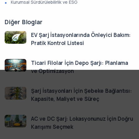
Kurumsal Sürdürülebilirlik ve ESG
Diğer Bloglar
EV Şarj İstasyonlarında Önleyici Bakım:
Pratik Kontrol Listesi
Ticari Filolar İçin Depo Şarjı: Planlama
ve Optimizasyon
Şarj İstasyonları İçin Şebeke Bağlantısı:
Kapasite, Maliyet ve Süreç
AC ve DC Şarj: Lokasyonunuz İçin Doğru
Karışımı Seçmek