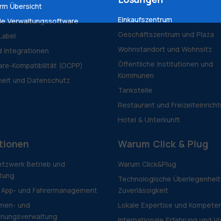
orm Übersicht
Einkaufszentrum
le Verwaltungssoftware
Geschäftszentrum und Plaza
Label
Wohnstandort und Wohnsitz
d Integrationen
Öffentliche Institutionen und
re-Kompatibilität (OCPP)
Kommunen
heit und Datenschutz
Tankstelle
Restaurant und Freizeiteinrich
Hotel & Unterkunft
tionen
Warum Click & Plug
tzwerk Betrieb und
Warum Click&Plug
tung
Technologische Überlegenheit
 App- und Fahrermanagement
Zuverlässigkeit
men- und
Lokale Expertise und Kompete
hnungsverwaltung
Internationale Erfahrung und Vi