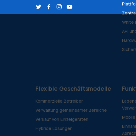
Plattf
Zentra
White 
API un
Hardwa
Sicher
Flexible Geschäftsmodelle
Funk
Kommerzielle Betreiber
Ladene
Verwal
Verwaltung gemeinsamer Bereiche
Mobile
Verkauf von Einzelgeräten
Einnah
Hybride Lösungen
Abrec