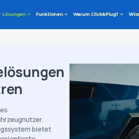
Lösungen
Funktionen
Warum Click&Plug?
Wis
delösungen
tren
res
ahrzeugnutzer.
ngssystem bietet
norientierte