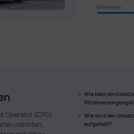
Entwicklung
en
Wie kann ein lizenz
Stromversorgungs­l
nt Operator (CPO)
Wie wird der Umsat
ieten möchten,
aufgeteilt?