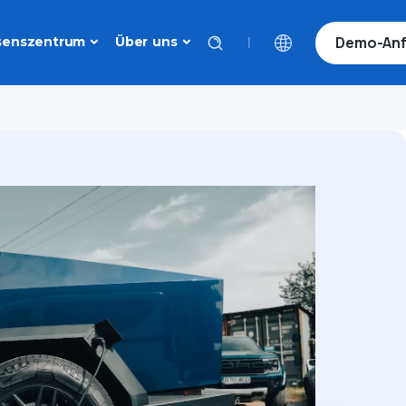
Demo-Anf
|
senszentrum
Über uns