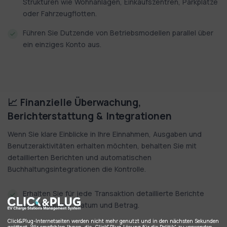
Strukturen wie Wohnanlagen, Einkaufszentren, Parkplätze
oder Fahrzeugflotten.
Führen Sie Dutzende von Betriebsmodellen parallel über
ein einziges Konto aus.
📈 Finanzielle Überwachung,
Berichterstattung & Integrationen
Wenn Sie klare Einblicke in Ihre Einnahmen, Ausgaben und
Benutzeraktivitäten erhalten möchten, behalten Sie mit
detaillierten Berichten und automatischen
Buchhaltungsintegrationen die Kontrolle.
Erhalten Sie für jede Transaktion detaillierte Berichte
nach Benutzer, Datum und Betrag.
Click&Plug-Internetseiten werden nicht mehr genutzt und in den nächsten Sekunden
geöffnet. Wir empfehlen Ihnen, die „Click&Plug-Lösung für die Politik“ zu verwenden,