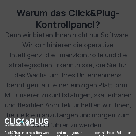
Warum das Click&Plug-
Kontrollpanel?
Denn wir bieten Ihnen nicht nur Software;
Wir kombinieren die operative
Intelligenz, die Finanzkontrolle und die
strategischen Erkenntnisse, die Sie für
das Wachstum Ihres Unternehmens
benötigen, auf einer einzigen Plattform.
Mit unserer zukunftsfähigen, skalierbaren
und flexiblen Architektur helfen wir Ihnen,
heute klein anzufangen und morgen zum
Marktführer zu werden.
Click&Plug-Internetseiten werden nicht mehr genutzt und in den nächsten Sekunden