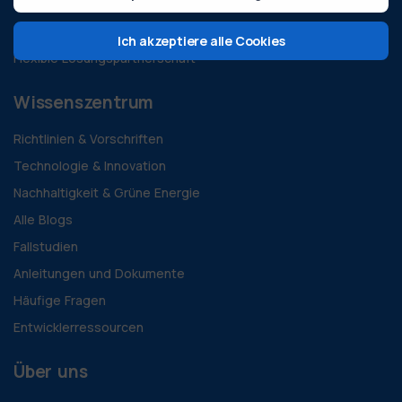
Lokale Expertise und Kompetenz
Internationale Erfahrung und Vision
Ich akzeptiere alle Cookies
Flexible Lösungspartnerschaft
Wissenszentrum
Richtlinien & Vorschriften
Technologie & Innovation
Nachhaltigkeit & Grüne Energie
Alle Blogs
Fallstudien
Anleitungen und Dokumente
Häufige Fragen
Entwicklerressourcen
Über uns