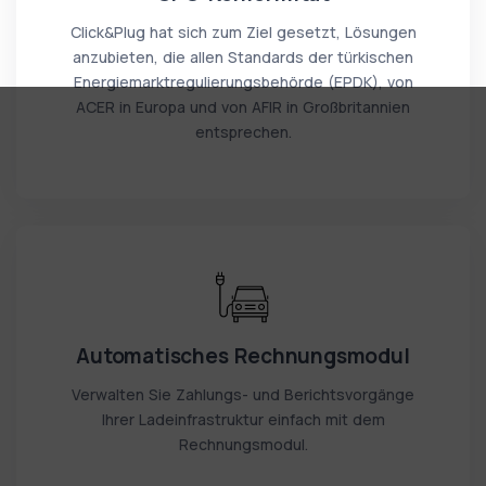
Click&Plug hat sich zum Ziel gesetzt, Lösungen
anzubieten, die allen Standards der türkischen
Energiemarktregulierungsbehörde (EPDK), von
ACER in Europa und von AFIR in Großbritannien
entsprechen.
Automatisches Rechnungsmodul
Verwalten Sie Zahlungs- und Berichtsvorgänge
Ihrer Ladeinfrastruktur einfach mit dem
Rechnungsmodul.