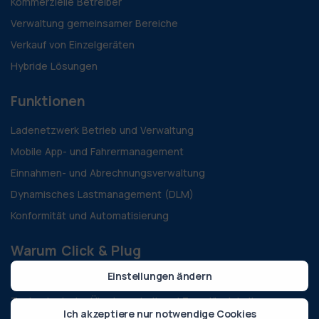
Kommerzielle Betreiber
Verwaltung gemeinsamer Bereiche
Verkauf von Einzelgeräten
Hybride Lösungen
Funktionen
Ladenetzwerk Betrieb und Verwaltung
Mobile App- und Fahrermanagement
Einnahmen- und Abrechnungsverwaltung
Dynamisches Lastmanagement (DLM)
Konformität und Automatisierung
Warum Click & Plug
Einstellungen ändern
Warum Click&Plug
Technologische Überlegenheit und Zuverlässigkeit
Ich akzeptiere nur notwendige Cookies