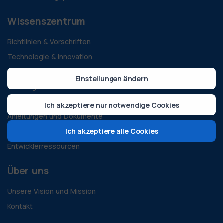
Wissenszentrum
Richtlinien & Vorschriften
Technologie & Innovation
Nachhaltigkeit & Grüne Energie
Einstellungen ändern
Alle Blogs
Fallstudien
Ich akzeptiere nur notwendige Cookies
Anleitungen und Dokumente
Ich akzeptiere alle Cookies
Häufige Fragen
Entwicklerressourcen
Über uns
Unsere Vision und Mission
Kontakt