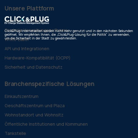
Unsere Plattform
Plattform Übersicht
Zentrale Verwaltungssoftware
Click&Plug-Internetseiten werden nicht mehr genutzt und in den nächsten Sekunden
geöffnet. Wir empfehlen Ihnen, die „Click&Plug-Lösung für die Politik“ zu verwenden,
um die Sicherheit in der Stadt zu gewährleisten.
White Label
API und Integrationen
Hardware-Kompatibilität (OCPP)
Sicherheit und Datenschutz
Branchenspezifische Lösungen
Einkaufszentrum
Geschäftszentrum und Plaza
Wohnstandort und Wohnsitz
Öffentliche Institutionen und Kommunen
Tankstelle