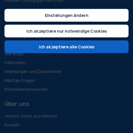
Flexible Lösungspartnerschaft
Wissenszentrum
Einstellungen ändern
Richtlinien & Vorschriften
Ich akzeptiere nur notwendige Cookies
Technologie & Innovation
Nachhaltigkeit & Grüne Energie
Ich akzeptiere alle Cookies
Alle Blogs
Fallstudien
Anleitungen und Dokumente
Häufige Fragen
Entwicklerressourcen
Über uns
Unsere Vision und Mission
Kontakt