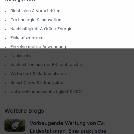
Richtlinien & Vorschriften
Technologie & Innovation
Nachhaltigkeit & Grüne Energie
Einkaufszentrum
Einzelne mobile Anwendung
Tankstelle
Nachrichten aus der E-Ladebranche
Wirtschaft & Marktanalysen
Smart Cities & Infrastruktur
Unternehmensnachhaltigkeit & ESG
Weitere Blogs
Vorbeugende Wartung von EV-
Ladestationen: Eine praktische