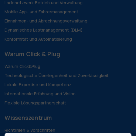
Ladenetzwerk Betrieb und Verwaltung
Mobile App- und Fahrermanagement
Einnahmen- und Abrechnungsverwaltung
Dynamisches Lastmanagement (DLM)
Konformität und Automatisierung
Warum Click & Plug
Warum Click&Plug
Technologische Überlegenheit und Zuverlässigkeit
Lokale Expertise und Kompetenz
Internationale Erfahrung und Vision
Flexible Lösungspartnerschaft
Wissenszentrum
Richtlinien & Vorschriften