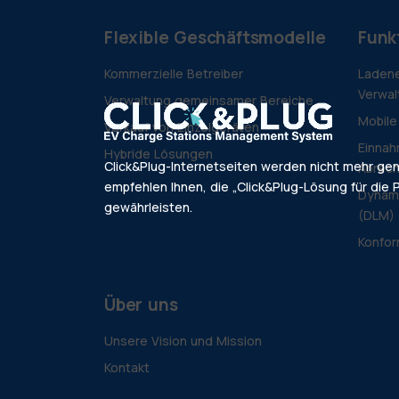
Flexible Geschäftsmodelle
Funk
Kommerzielle Betreiber
Ladene
Verwal
Verwaltung gemeinsamer Bereiche
Mobile
Verkauf von Einzelgeräten
Einnah
Hybride Lösungen
Click&Plug-Internetseiten werden nicht mehr ge
Abrec
empfehlen Ihnen, die „Click&Plug-Lösung für die P
Dynam
gewährleisten.
(DLM)
Konfor
Über uns
Unsere Vision und Mission
Kontakt