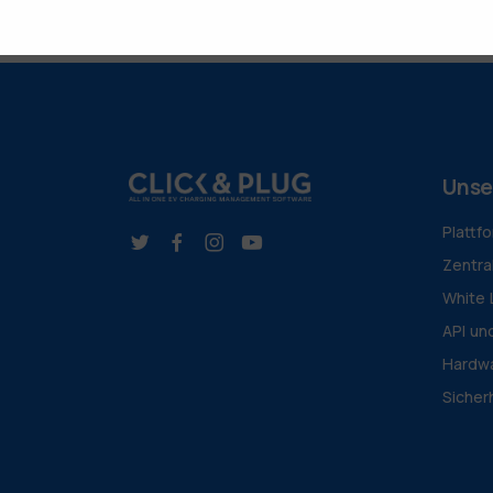
Unse
Plattf
Zentra
White 
API un
Hardwa
Sicher