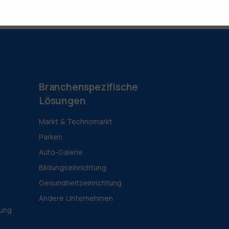
Branchenspezifische
Lösungen
Markt & Technomarkt
Parken
Auto-Galerie
Bildungseinrichtung
Gesundheitseinrichtung
Andere Unternehmen
tung