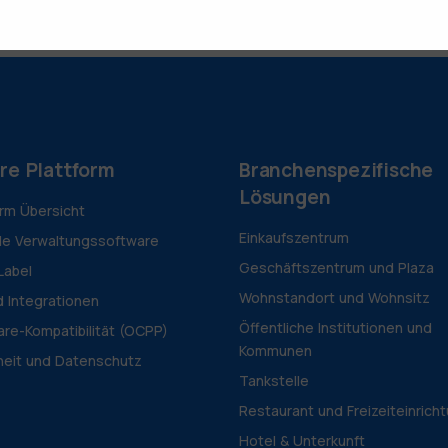
re Plattform
Branchenspezifische
Lösungen
orm Übersicht
Einkaufszentrum
le Verwaltungssoftware
Geschäftszentrum und Plaza
Label
Wohnstandort und Wohnsitz
d Integrationen
Öffentliche Institutionen und
re-Kompatibilität (OCPP)
Kommunen
heit und Datenschutz
Tankstelle
Restaurant und Freizeiteinrich
Hotel & Unterkunft