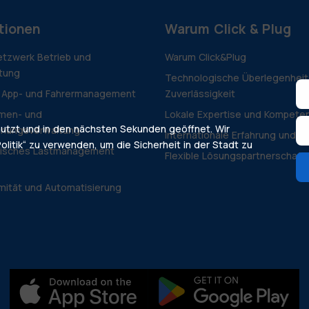
tionen
Warum Click & Plug
tzwerk Betrieb und
Warum Click&Plug
tung
Technologische Überlegenheit
 App- und Fahrermanagement
Zuverlässigkeit
men- und
Lokale Expertise und Kompete
nutzt und in den nächsten Sekunden geöffnet. Wir
hnungsverwaltung
Internationale Erfahrung und Vi
olitik“ zu verwenden, um die Sicherheit in der Stadt zu
isches Lastmanagement
Flexible Lösungspartnerschaft
mität und Automatisierung