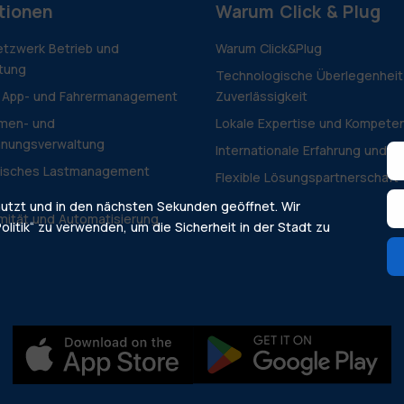
tionen
Warum Click & Plug
tzwerk Betrieb und
Warum Click&Plug
tung
Technologische Überlegenheit
 App- und Fahrermanagement
Zuverlässigkeit
men- und
Lokale Expertise und Kompete
hnungsverwaltung
Internationale Erfahrung und Vi
isches Lastmanagement
Flexible Lösungspartnerschaft
nutzt und in den nächsten Sekunden geöffnet. Wir
mität und Automatisierung
olitik“ zu verwenden, um die Sicherheit in der Stadt zu