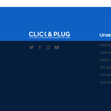
Unse
Plattf
Zentra
White 
API un
Hardwa
Sicher