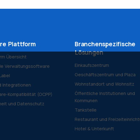
re Plattform
Branchenspezifische
Lösungen
orm Übersicht
Einkaufszentrum
le Verwaltungssoftware
Geschäftszentrum und Plaza
Label
Wohnstandort und Wohnsitz
d Integrationen
Öffentliche Institutionen und
re-Kompatibilität (OCPP)
Kommunen
heit und Datenschutz
Tankstelle
Restaurant und Freizeiteinrich
Hotel & Unterkunft