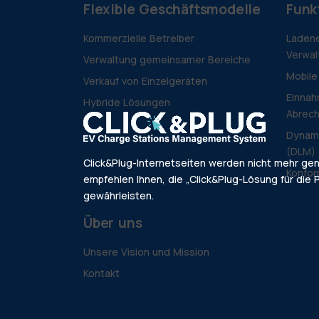
Flexible Geschäftsmodelle
Funk
Kommerzielle Betreiber
Ladene
Verwal
Verwaltung gemeinsamer Bereiche
Mobile
Verkauf von Einzelgeräten
Einnah
Hybride Lösungen
Abrec
Dynam
(DLM)
Click&Plug-Internetseiten werden nicht mehr ge
Konfor
empfehlen Ihnen, die „Click&Plug-Lösung für die P
gewährleisten.
Über uns
Unsere Vision und Mission
Kontakt