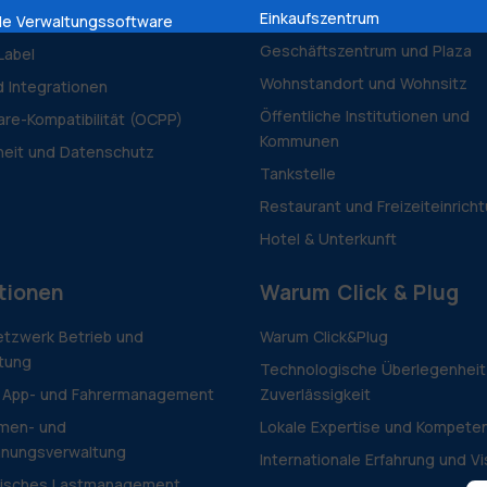
Einkaufszentrum
le Verwaltungssoftware
Geschäftszentrum und Plaza
Label
Wohnstandort und Wohnsitz
d Integrationen
Öffentliche Institutionen und
re-Kompatibilität (OCPP)
Kommunen
heit und Datenschutz
Tankstelle
Restaurant und Freizeiteinrich
Hotel & Unterkunft
tionen
Warum Click & Plug
tzwerk Betrieb und
Warum Click&Plug
tung
Technologische Überlegenheit
 App- und Fahrermanagement
Zuverlässigkeit
men- und
Lokale Expertise und Kompete
hnungsverwaltung
Internationale Erfahrung und Vi
isches Lastmanagement